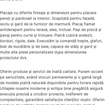
Placaje cu diferite finisaje și dimensiuni pentru placare
pereți și pardoseli la interior. Scapițată pentru fațadă,
soclu și gard de la furnizor de marmură. Placaj fiamat
antiderapant pentru terasă, alee, trotuar. Pași de pisică și
pavaj pentru curte și trotuare. Piatră cubică andezit,
borduri, rigole, dale. Executăm la comandă trepte, glafuri,
blat de bucătărie și de baie, capace de stâlp și gard și
multe alte piese personalizate dupa dimensiunea
proiectului dvs.
Oferim produse și servicii de înaltă calitate. Punem accent
pe seriozitate, având stocuri permanente și o gamă largă
de modele piatră naturală disponibile pentru livrare rapidă.
Utilajele noastre moderne și echipa bine pregătită asigură
execuția precisă a oricăror proiecte, indiferent de
complexitate, garantând satisfacția clienților noștri. Oferim