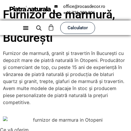
office@rocasdecor.ro
Furnizor de marmură,
+40 736 388 206
granit și travertin în
Calculator
București
Furnizor de marmură, granit și travertin în București cu
depozit mare de piatră naturală în Otopeni. Producător
și comerciant de top, cu peste 15 ani de experiență în
vânzarea de piatră naturală și producția de blaturi
quartz și granit, trepte, glafuri de marmură și travertin.
Avem multe modele de placaje în stoc și producem
piese personalizate de piatră naturală la prețuri
competitive.
Ce vă oferim