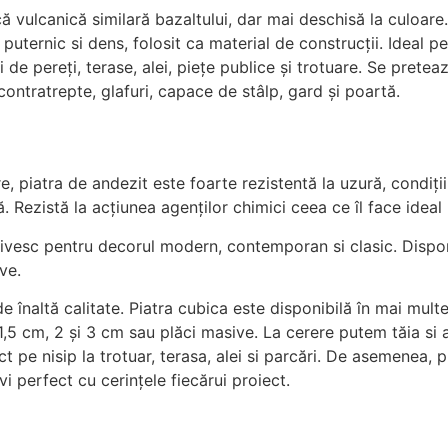
ă vulcanică similară bazaltului, dar mai deschisă la culoare
uternic si dens, folosit ca material de construcții. Ideal pen
ri de pereți, terase, alei, piețe publice și trotuare. Se prete
contratrepte, glafuri, capace de stâlp, gard și poartă.
re, piatra de andezit este foarte rezistentă la uzură, condiți
ezistă la acțiunea agenților chimici ceea ce îl face ideal pe
rivesc pentru decorul modern, contemporan si clasic. Disponib
ve.
de înaltă calitate. Piatra cubica este disponibilă în mai m
1,5 cm, 2 și 3 cm sau plăci masive. La cerere putem tăia si 
t pe nisip la trotuar, terasa, alei si parcări. De asemenea, p
i perfect cu cerințele fiecărui proiect.