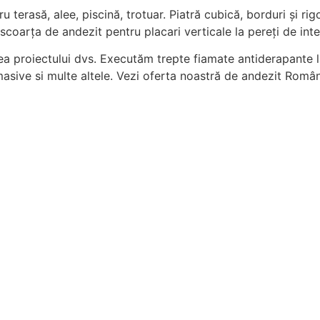
u terasă, alee, piscină, trotuar. Piatră cubică, borduri și rig
 scoarța de andezit pentru placari verticale la pereți de inter
proiectului dvs. Executăm trepte fiamate antiderapante la 
 masive si multe altele. Vezi oferta noastră de andezit Româ