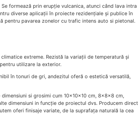
. Se formează prin erupție vulcanica, atunci când lava intra
tru diverse aplicații în proiecte rezidențiale și publice în
ază pentru pavarea zonelor cu trafic intens auto si pietonal.
i climatice extreme. Rezistă la variații de temperatură și
ntru utilizare la exterior.
il în tonuri de gri, andezitul oferă o estetică versatilă,
ulte dimensiuni si grosimi cum 10x10x10 cm, 8x8x8 cm,
alte dimensiuni in funcție de proiectul dvs. Producem direct
utem oferi finisaje variate, de la suprafața naturală la cea