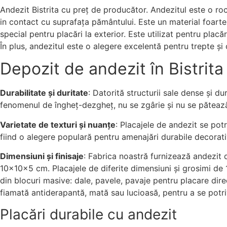
Andezit Bistrita cu preț de producător. Andezitul este o roc
in contact cu suprafața pământului. Este un material foarte p
special pentru placări la exterior. Este utilizat pentru placă
În plus, andezitul este o alegere excelentă pentru trepte și 
Depozit de andezit în Bistrita
Durabilitate și duritate
: Datorită structurii sale dense și du
fenomenul de îngheț-dezgheț, nu se zgârie și nu se pătează. R
Varietate de texturi și nuanțe
: Placajele de andezit se pot
fiind o alegere populară pentru amenajări durabile decorati
Dimensiuni și finisaje
: Fabrica noastră furnizează andezit 
10x10x5 cm. Placajele de diferite dimensiuni și grosimi de 
din blocuri masive: dale, pavele, pavaje pentru placare direc
fiamată antiderapantă, mată sau lucioasă, pentru a se potriv
Placări durabile cu andezit