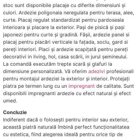
stoc sunt disponibile placaje cu diferite dimensiuni și
culori. Ardezie poligonala neregulata pentru terasa, alee,
curte. Placaj regulat standardizat pentru pardoseala
interioara și placare la exterior. Pași de pisică și pași
japonezi pentru curte și gradină. Fâșii, ardezie panel si
placaj pentru placări verticale la fațada, soclu, gard si
pereți interiori. Placi și ardezie scapițată pentru pereți
decorativi in living, hol, casa scării, in jurul șemineului.
La comandă executăm trepte scară și glafuri la
dimensiune personalizată. Vă oferim
adezivi
profesionali
pentru montajul ardeziei la exterior și interior. Protejați
piatra pe termen lung cu un
impregnant
de calitate. Sunt
disponibili impregnanti ardezie cu efect natural și efect
umed.
Concluzie
Indiferent dacă o folosești pentru interior sau exterior,
această piatră naturală îmbină perfect funcționalitatea
cu estetica, fiind alegerea ideală pentru orice tip de