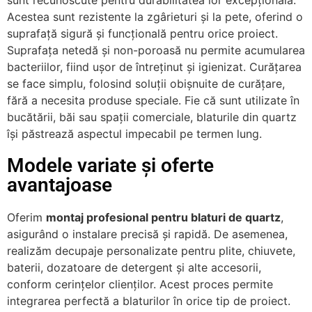
sunt recunoscute pentru durabilitatea lor excepțională.
Acestea sunt rezistente la zgârieturi și la pete, oferind o
suprafață sigură și funcțională pentru orice proiect.
Suprafața netedă și non-poroasă nu permite acumularea
bacteriilor, fiind ușor de întreținut și igienizat. Curățarea
se face simplu, folosind soluții obișnuite de curățare,
fără a necesita produse speciale. Fie că sunt utilizate în
bucătării, băi sau spații comerciale, blaturile din quartz
își păstrează aspectul impecabil pe termen lung.
Modele variate și oferte
avantajoase
Oferim
montaj profesional pentru blaturi de quartz
,
asigurând o instalare precisă și rapidă. De asemenea,
realizăm decupaje personalizate pentru plite, chiuvete,
baterii, dozatoare de detergent și alte accesorii,
conform cerințelor clienților. Acest proces permite
integrarea perfectă a blaturilor în orice tip de proiect.