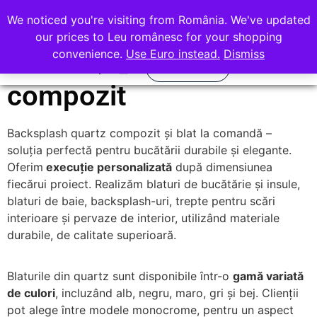
office@rocasdecor.ro
We noticed you're visiting from România. We've updated
+40 736 388 206
our prices to Leu românesc for your shopping
convenience.
Use Euro instead.
Dismiss
Backsplash quartz
Calculator
compozit
Quartz Compozit
Piatra Naturala
Backsplash quartz compozit și blat la comandă –
soluția perfectă pentru bucătării durabile și elegante.
Oferim
execuție personalizată
după dimensiunea
fiecărui proiect. Realizăm blaturi de bucătărie și insule,
blaturi de baie, backsplash-uri, trepte pentru scări
interioare și pervaze de interior, utilizând materiale
durabile, de calitate superioară.
Blaturile din quartz sunt disponibile într-o
gamă variată
de culori
, incluzând alb, negru, maro, gri și bej. Clienții
pot alege între modele monocrome, pentru un aspect