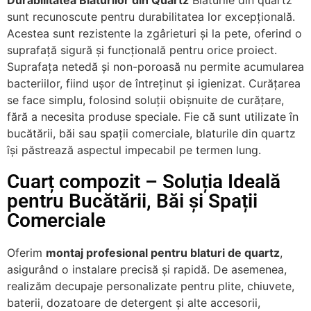
Durabilitatea Blaturilor din Quartz
Blaturile din quartz
sunt recunoscute pentru durabilitatea lor excepțională.
Acestea sunt rezistente la zgârieturi și la pete, oferind o
suprafață sigură și funcțională pentru orice proiect.
Suprafața netedă și non-poroasă nu permite acumularea
bacteriilor, fiind ușor de întreținut și igienizat. Curățarea
se face simplu, folosind soluții obișnuite de curățare,
fără a necesita produse speciale. Fie că sunt utilizate în
bucătării, băi sau spații comerciale, blaturile din quartz
își păstrează aspectul impecabil pe termen lung.
Cuarț compozit – Soluția Ideală
pentru Bucătării, Băi și Spații
Comerciale
Oferim
montaj profesional pentru blaturi de quartz
,
asigurând o instalare precisă și rapidă. De asemenea,
realizăm decupaje personalizate pentru plite, chiuvete,
baterii, dozatoare de detergent și alte accesorii,