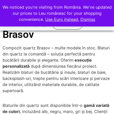
office@rocasdecor.ro
We noticed you're visiting from România. We've updated
+40 736 388 206
our prices to Leu românesc for your shopping
convenience.
Use Euro instead.
Dismiss
Compozit quartz
Calculator
Brasov
Quartz Compozit
Piatra Naturala
Compozit quartz Brasov – multe modele în stoc. Blaturi
din quartz la comandă – soluția perfectă pentru
bucătării durabile și elegante. Oferim
execuție
personalizată
după dimensiunea fiecărui proiect.
Realizăm blaturi de bucătărie și insule, blaturi de baie,
backsplash-uri, trepte pentru scări interioare și pervaze
de interior, utilizând materiale durabile, de calitate
superioară.
Blaturile din quartz sunt disponibile într-o
gamă variată
de culori
, incluzând alb, negru, maro, gri și bej. Clienții