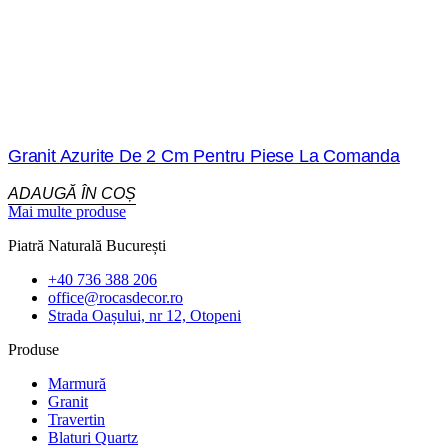
Granit Azurite De 2 Cm Pentru Piese La Comanda
ADAUGĂ ÎN COȘ
Mai multe produse
Piatră Naturală București
+40 736 388 206
office@rocasdecor.ro
Strada Oașului, nr 12, Otopeni
Produse
Marmură
Granit
Travertin
Blaturi Quartz