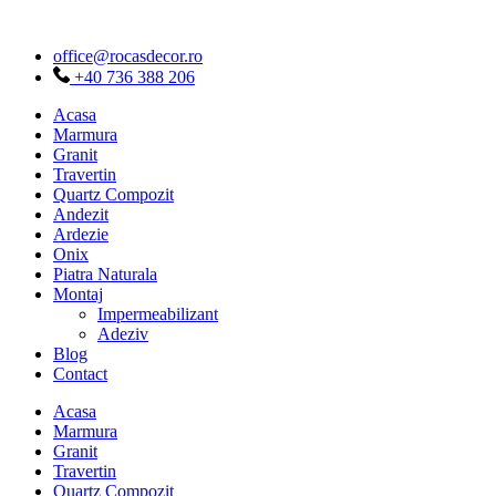
Sari
la
office@rocasdecor.ro
conținut
+40 736 388 206
Acasa
Marmura
Granit
Travertin
Quartz Compozit
Andezit
Ardezie
Onix
Piatra Naturala
Montaj
Impermeabilizant
Adeziv
Blog
Contact
Acasa
Marmura
Granit
Travertin
Quartz Compozit