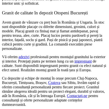
interior unic și sofisticat.
Granit de calitate în depozit Otopeni București
Avem granit de vânzare cu preț bun în România și Ungaria. În stoc
sunt disponibile placaje cu diferite dimensiuni, grosimi, culori și
modele. Placaj granit cu finisaj mat și fiamat antidepanat, pavaj
pentru terasa, alee, curte. Placaj lucios pentru pardoseli și pereți la
interior, fațadă, soclu și gard. Pași de pisică și pași japonezi, piatră
cubică pentru curte și gradină. La comandă executăm piese
personalizate.
Vă oferim
adezivi
profesionali pentru montajul granitului la exterior
și interior. Protejați piatra pe termen lung cu un
impregnant
de
calitate. Sunt disponibili impregnanti pentru granit cu efect natural și
efect umed. Realizăm montaj granit în toată țara și Europa.
Cu depozite și echipe de montaj în orașe precum Cluj-Napoca,
București, Timișoara, Brașov,
Craiova
sau Sibiu, livrăm rapid și
oferim consultanță personalizată pentru fiecare proiect. Granitul
rămâne alegerea ideală pentru un proiect elegant, durabil și valoros,
atât în România, cât și în întreaga Europă.
Contactați-ne
pentru
consultanță și oferte personalizate adaptate cerințelor
dumneavoastră.