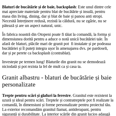
Blaturi de bucătărie și de baie, backsplash
: Este unul dintre cele
mai apreciate materiale pentru blat de bucătărie și insulă, pentru
masa din living, dining, dar și blat de baie și panou anti stropi.
Necesită întreținere redusă, rezistă la căldură, nu se zgârie, nu se
pătează și are un aspect natural, unic.
În fabrica noastră din Otopeni poate fi tăiat la comandă, la forma și
dimensiunea dorită pentru a aduce o notă unică bucătăriei tale. În
afară de blaturi, plăcile mari de granit pot fi instalate și pe podeaua
bucătăriei și îl puteți integra ușor în amenajarea dvs. pe pardoseli,
dar și pe perete ca backsplash (contrablat).
Investește pe termen lung! Blaturile din granit nu se demodează
niciodată și pot rezista la fel de mult ca și casa ta.
Granit albastru - blaturi de bucătărie și baie
personalizate
Trepte pentru scări și glafuri la ferestre
. Granitul este rezistent la
uzură și ideal pentru scări. Treptele și contratreptele pot fi realizate la
comandă, în dimensiuni și forme personalizate pentru proiectul tău.
La exterior recomandăm granitul fiamat, antiderapant, pentru
siguranță și durabilitate. La interior scările din granit lucios adaugă