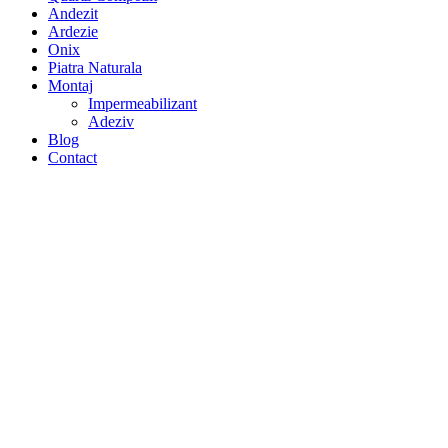
Andezit
Ardezie
Onix
Piatra Naturala
Montaj
Impermeabilizant
Adeziv
Blog
Contact