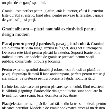
un plus de eleganță spațiului.
Granitul este perfect pentru glafuri, atât la interior, cât și la exterior.
Este durabil și estetic, fiind ideal pentru pervaze la ferestre, capace
de gard, stâlpi și porți.
Granit albastru – piatră naturală exclusivistă pentru
design modern
Placaj pentru pereți și pardoseli, pavaj, piatră cubică.
Granitul
are o durată de viață lungă, rezistă la îngheț, dezgheț și intemperii.
De aceea este ideal pentru placări la exterior. Suportă foarte bine
traficul intens, iar podelele de granit se pretează pentru spații
publice, comerciale, birouri și locuințe.
Pentru exterior, granitul durabil și robust, este folosit ca piatră de
pavaj. Suprafața fiamată îl face antiderapant, perfect pentru terase și
alei sigure. Se pretează pentru placare la fațadă, soclu și gard.
La interior, este excelent pentru placarea șemineului, fiind rezistent
la căldură și ignifug. Pardoselile din granit lucios sunt populare în
living, hol, casa scării, baie, dormitor și bucătărie.
Placajele standard sau plăcile mari tăiate din lastre sunt ideale pentru
placarea pereților. Modelele de granit bookmatch creează un design