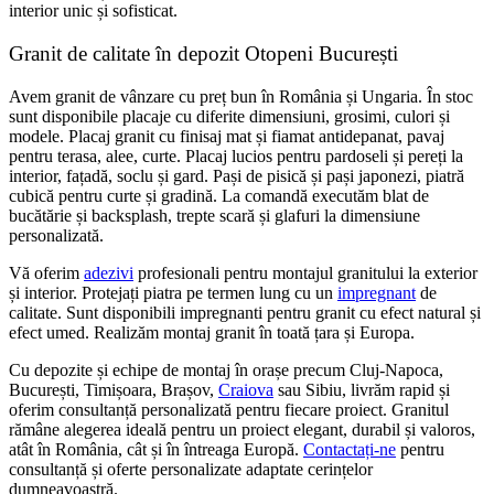
interior unic și sofisticat.
Granit de calitate în depozit Otopeni București
Avem granit de vânzare cu preț bun în România și Ungaria. În stoc
sunt disponibile placaje cu diferite dimensiuni, grosimi, culori și
modele. Placaj granit cu finisaj mat și fiamat antidepanat, pavaj
pentru terasa, alee, curte. Placaj lucios pentru pardoseli și pereți la
interior, fațadă, soclu și gard. Pași de pisică și pași japonezi, piatră
cubică pentru curte și gradină. La comandă executăm blat de
bucătărie și backsplash, trepte scară și glafuri la dimensiune
personalizată.
Vă oferim
adezivi
profesionali pentru montajul granitului la exterior
și interior. Protejați piatra pe termen lung cu un
impregnant
de
calitate. Sunt disponibili impregnanti pentru granit cu efect natural și
efect umed. Realizăm montaj granit în toată țara și Europa.
Cu depozite și echipe de montaj în orașe precum Cluj-Napoca,
București, Timișoara, Brașov,
Craiova
sau Sibiu, livrăm rapid și
oferim consultanță personalizată pentru fiecare proiect. Granitul
rămâne alegerea ideală pentru un proiect elegant, durabil și valoros,
atât în România, cât și în întreaga Europă.
Contactați-ne
pentru
consultanță și oferte personalizate adaptate cerințelor
dumneavoastră.