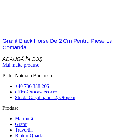
Granit Black Horse De 2 Cm Pentru Piese La
Comanda
ADAUGĂ ÎN COȘ
Mai multe produse
Piatră Naturală București
+40 736 388 206
office@rocasdecor.ro
Strada Oașului, nr 12, Otopeni
Produse
Marmură
Granit
Travertin
Blaturi Quartz