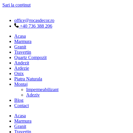
Sari la conținut
office@rocasdecor.ro
+40 736 388 206
Acasa
Marmura
Granit
Travertin
Quartz Compozit
Andezit
Ardezie
Onix
Piatra Naturala
Montaj
Impermeabilizant
Adeziv
Blog
Contact
Acasa
Marmura
Granit
Travertin