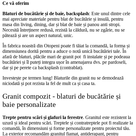
Ce vă oferim
Blaturi de bucătărie și de baie, backsplash
: Este unul dintre cele
mai apreciate materiale pentru blat de bucătărie și insulă, pentru
masa din living, dining, dar și blat de baie și panou anti stropi.
Necesită întreținere redusă, rezistă la căldură, nu se zgârie, nu se
pătează și are un aspect natural, unic.
În fabrica noastră din Otopeni poate fi tăiat la comandă, la forma și
dimensiunea dorită pentru a aduce o notă unică bucătăriei tale. În
afară de blaturi, plăcile mari de granit pot fi instalate și pe podeaua
bucătăriei și îl puteți integra ușor în amenajarea dvs. pe pardoseli,
dar și pe perete ca backsplash (contrablat).
Investește pe termen lung! Blaturile din granit nu se demodează
niciodată și pot rezista la fel de mult ca și casa ta.
Granit compozit - blaturi de bucătărie și
baie personalizate
Trepte pentru scări și glafuri la ferestre
. Granitul este rezistent la
uzură și ideal pentru scări. Treptele și contratreptele pot fi realizate la
comandă, în dimensiuni și forme personalizate pentru proiectul tău.
La exterior recomandăm granitul fiamat, antiderapant, pentru