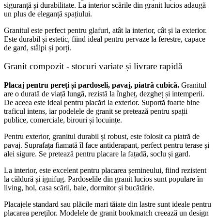
siguranță și durabilitate. La interior scările din granit lucios adaugă
un plus de eleganță spațiului.
Granitul este perfect pentru glafuri, atât la interior, cât și la exterior.
Este durabil și estetic, fiind ideal pentru pervaze la ferestre, capace
de gard, stâlpi și porți.
Granit compozit - stocuri variate și livrare rapidă
Placaj pentru pereți și pardoseli, pavaj, piatră cubică.
Granitul
are o durată de viață lungă, rezistă la îngheț, dezgheț și intemperii.
De aceea este ideal pentru placări la exterior. Suportă foarte bine
traficul intens, iar podelele de granit se pretează pentru spații
publice, comerciale, birouri și locuințe.
Pentru exterior, granitul durabil și robust, este folosit ca piatră de
pavaj. Suprafața fiamată îl face antiderapant, perfect pentru terase și
alei sigure. Se pretează pentru placare la fațadă, soclu și gard.
La interior, este excelent pentru placarea șemineului, fiind rezistent
la căldură și ignifug. Pardoselile din granit lucios sunt populare în
living, hol, casa scării, baie, dormitor și bucătărie.
Placajele standard sau plăcile mari tăiate din lastre sunt ideale pentru
placarea pereților. Modelele de granit bookmatch creează un design