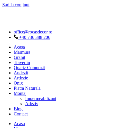
Sari la conținut
office@rocasdecor.ro
+40 736 388 206
Acasa
Marmura
Granit
Travertin
Quartz Compozit
Andezit
Ardezie
Onix
Piatra Naturala
Montaj
Impermeabilizant
Adeziv
Blog
Contact
Acasa