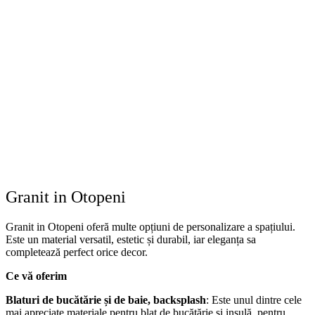
Granit in Otopeni
Granit in Otopeni oferă multe opțiuni de personalizare a spațiului.
Este un material versatil, estetic și durabil, iar eleganța sa
completează perfect orice decor.
Ce vă oferim
Blaturi de bucătărie și de baie, backsplash
: Este unul dintre cele
mai apreciate materiale pentru blat de bucătărie și insulă, pentru