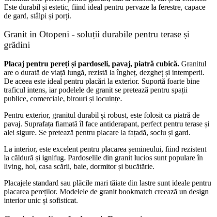
Este durabil și estetic, fiind ideal pentru pervaze la ferestre, capace
de gard, stâlpi și porți.
Granit in Otopeni - soluții durabile pentru terase și
grădini
Placaj pentru pereți și pardoseli, pavaj, piatră cubică.
Granitul
are o durată de viață lungă, rezistă la îngheț, dezgheț și intemperii.
De aceea este ideal pentru placări la exterior. Suportă foarte bine
traficul intens, iar podelele de granit se pretează pentru spații
publice, comerciale, birouri și locuințe.
Pentru exterior, granitul durabil și robust, este folosit ca piatră de
pavaj. Suprafața fiamată îl face antiderapant, perfect pentru terase și
alei sigure. Se pretează pentru placare la fațadă, soclu și gard.
La interior, este excelent pentru placarea șemineului, fiind rezistent
la căldură și ignifug. Pardoselile din granit lucios sunt populare în
living, hol, casa scării, baie, dormitor și bucătărie.
Placajele standard sau plăcile mari tăiate din lastre sunt ideale pentru
placarea pereților. Modelele de granit bookmatch creează un design
interior unic și sofisticat.