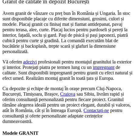
Granit de calitate în depozit București
Avem granit de vânzare cu preț bun în România și Ungaria. În stoc
sunt disponibile placaje cu diferite dimensiuni, grosimi, culori și
modele. Placaj granit cu finisaj mat și fiamat antidepanat, pavaj
pentru terasa, alee, curte. Placaj lucios pentru pardoseli și pereți la
interior, fațadă, soclu și gard. Pași de pisică și pași japonezi, piatră
cubică pentru curte și gradină. La comandă executăm blat de
bucătărie și backsplash, trepte scară și glafuri la dimensiune
personalizată.
Vă oferim
adezivi
profesionali pentru montajul granitului la exterior
și interior. Protejați piatra pe termen lung cu un
impregnant
de
calitate. Sunt disponibili impregnanti pentru granit cu efect natural și
efect umed. Realizăm montaj granit în toată țara și Europa.
Cu depozite și echipe de montaj în orașe precum Cluj-Napoca,
București, Timișoara, Brașov,
Craiova
sau Sibiu, livrăm rapid și
oferim consultanță personalizată pentru fiecare proiect. Granitul
rămâne alegerea ideală pentru un proiect elegant, durabil și valoros,
atât în România, cât și în întreaga Europă.
Contactați-ne
pentru
consultanță și oferte personalizate adaptate cerințelor
dumneavoastră.
Modele
GRANIT