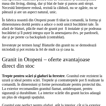
masa din living, dining, dar și blat de baie și panou anti stropi.
Necesită întreținere redusă, rezistă la căldură, nu se zgârie, nu se
pătează și are un aspect natural, unic.
În fabrica noastră din Otopeni poate fi tăiat la comandă, la forma și
dimensiunea dorită pentru a aduce o notă unică bucătăriei tale. În
afară de blaturi, plăcile mari de granit pot fi instalate și pe podeaua
bucătăriei și îl puteți integra ușor în amenajarea dvs. pe pardoseli,
dar și pe perete ca backsplash (contrablat).
Investește pe termen lung! Blaturile din granit nu se demodează
niciodată și pot rezista la fel de mult ca și casa ta.
Granit in Otopeni – oferte avantajoase
direct din stoc
Trepte pentru scări și glafuri la ferestre
. Granitul este rezistent la
uzură și ideal pentru scări. Treptele și contratreptele pot fi realizate la
comandă, în dimensiuni și forme personalizate pentru proiectul tău.
La exterior recomandăm granitul fiamat, antiderapant, pentru
siguranță și durabilitate. La interior scările din granit lucios adaugă
un plus de eleganță spațiului.
Granitul este perfect pentru glafuri, atât la interior, cât și la exterior.