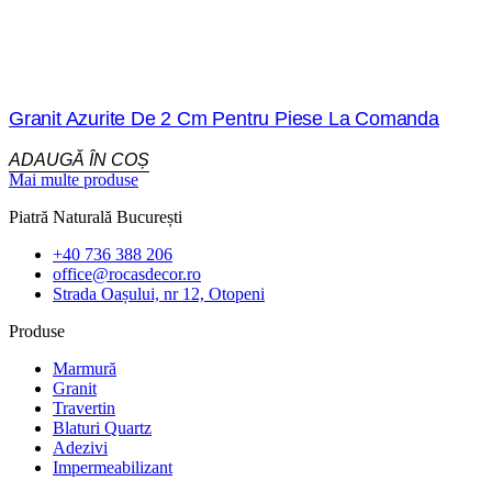
Granit Azurite De 2 Cm Pentru Piese La Comanda
ADAUGĂ ÎN COȘ
Mai multe produse
Piatră Naturală București
+40 736 388 206
office@rocasdecor.ro
Strada Oașului, nr 12, Otopeni
Produse
Marmură
Granit
Travertin
Blaturi Quartz
Adezivi
Impermeabilizant