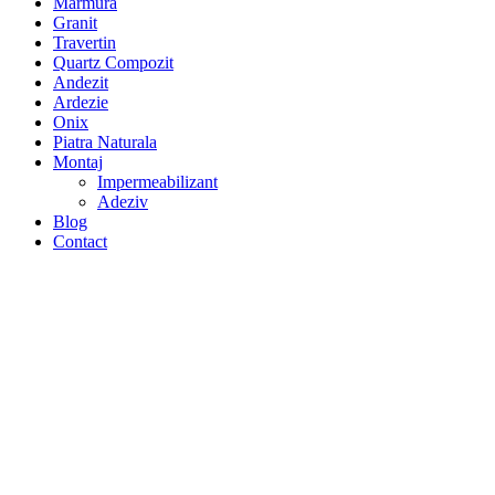
Marmura
Granit
Travertin
Quartz Compozit
Andezit
Ardezie
Onix
Piatra Naturala
Montaj
Impermeabilizant
Adeziv
Blog
Contact