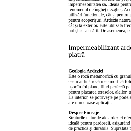
impermeabilitatea sa. Ideală pentr
fenomenul de îngheț dezgheț. Aceas
utilizări funcționale, cât și pentru
pentru acoperișuri. Ardezia naturală
cât și la exterior. Este utilizată fr
hol și casa scării. De asemenea, es
Impermeabilizant arde
piatră
Geologia Ardeziei
Este o rocă metamorfică cu granul
cea mai fină rocă metamorfică folia
ușor în foi plane, fiind perfectă pen
pentru placarea teraselor, aleilor, 
La interior, se potrivește pe podele 
are numeroase aplicații.
Despre Finisaje
Straturile naturale ale ardeziei ofe
ideală pentru pardoseli, asigurând
de practică și durabilă. Suprafața 