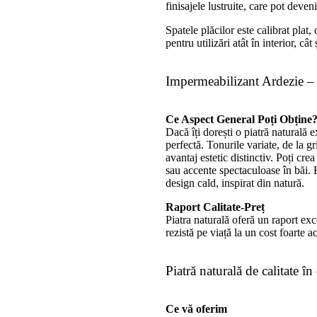
finisajele lustruite, care pot deveni
Spatele plăcilor este calibrat plat,
pentru utilizări atât în interior, câ
Impermeabilizant Ardezie – S
Ce Aspect General Poți Obține
Dacă îți dorești o piatră naturală 
perfectă. Tonurile variate, de la gr
avantaj estetic distinctiv. Poți cre
sau accente spectaculoase în băi. F
design cald, inspirat din natură.
Raport Calitate-Preț
Piatra naturală oferă un raport exce
rezistă pe viață la un cost foarte ac
Piatră naturală de calitate î
Ce vă oferim