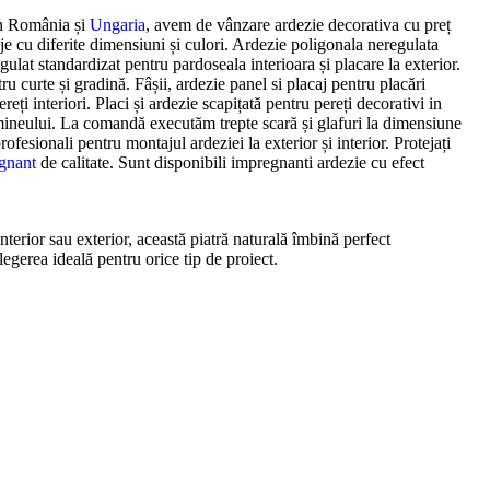
din România și
Ungaria
, avem de vânzare ardezie decorativa cu preț
je cu diferite dimensiuni și culori. Ardezie poligonala neregulata
egulat standardizat pentru pardoseala interioara și placare la exterior.
ru curte și gradină. Fâșii, ardezie panel si placaj pentru placări
ereți interiori. Placi și ardezie scapițată pentru pereți decorativi in
 șemineului. La comandă executăm trepte scară și glafuri la dimensiune
rofesionali pentru montajul ardeziei la exterior și interior. Protejați
gnant
de calitate. Sunt disponibili impregnanti ardezie cu efect
interior sau exterior, această piatră naturală îmbină perfect
alegerea ideală pentru orice tip de proiect.