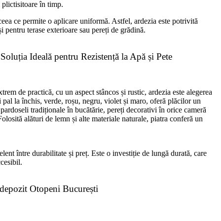
 plictisitoare în timp.
 ceea ce permite o aplicare uniformă. Astfel, ardezia este potrivită
t și pentru terase exterioare sau pereți de grădină.
oluția Ideală pentru Rezistență la Apă și Pete
?
extrem de practică, cu un aspect stâncos și rustic, ardezia este alegerea
i pal la închis, verde, roșu, negru, violet și maro, oferă plăcilor un
a pardoseli tradiționale în bucătărie, pereți decorativi în orice cameră
olosită alături de lemn și alte materiale naturale, piatra conferă un
lent între durabilitate și preț. Este o investiție de lungă durată, care
cesibil.
n depozit Otopeni București