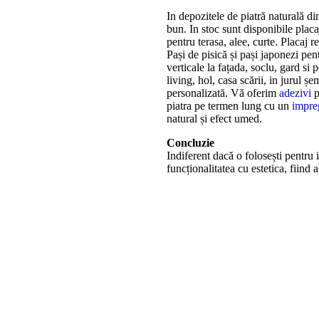
In depozitele de piatră naturală 
bun. In stoc sunt disponibile placa
pentru terasa, alee, curte. Placaj r
Pași de pisică și pași japonezi pent
verticale la fațada, soclu, gard si p
living, hol, casa scării, in jurul
personalizată. Vă oferim
adezivi
p
piatra pe termen lung cu un
impre
natural și efect umed.
Concluzie
Indiferent dacă o folosești pentru 
funcționalitatea cu estetica, fiind 