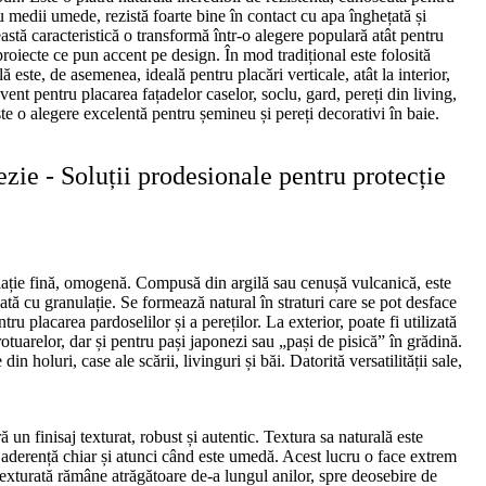
u medii umede, rezistă foarte bine în contact cu apa înghețată și
tă caracteristică o transformă într-o alegere populară atât pentru
 proiecte ce pun accent pe design. În mod tradițional este folosită
 este, de asemenea, ideală pentru placări verticale, atât la interior,
ecvent pentru placarea fațadelor caselor, soclu, gard, pereți din living,
te o alegere excelentă pentru șemineu și pereți decorativi în baie.
zie - Soluții prodesionale pentru protecție
ație fină, omogenă. Compusă din argilă sau cenușă vulcanică, este
tă cu granulație. Se formează natural în straturi care se pot desface
tru placarea pardoselilor și a pereților. La exterior, poate fi utilizată
trotuarelor, dar și pentru pași japonezi sau „pași de pisică” în grădină.
din holuri, case ale scării, livinguri și băi. Datorită versatilității sale,
ră un finisaj texturat, robust și autentic. Textura sa naturală este
 aderență chiar și atunci când este umedă. Acest lucru o face extrem
texturată rămâne atrăgătoare de-a lungul anilor, spre deosebire de