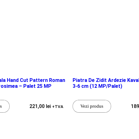
ala Hand Cut Pattern Roman
Piatra De Zidit Ardezie Kava
rosimea – Palet 25 MP
3-6 cm (12 MP/Palet)
221,00
lei
18
s
Vezi produs
+TVA
Mai multe produse