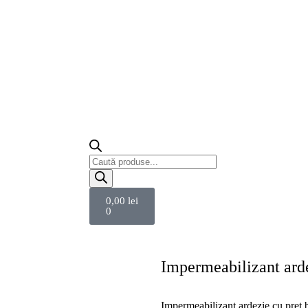
0,00
lei
0
Calculator
Impermeabilizant ard
Impermeabilizant ardezie cu preț b