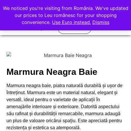
office@rocasdecor.ro
We noticed you're visiting from România. We've updated
+40 736 388 206
our prices to Leu românesc for your shopping
convenience.
Use Euro instead.
Dismiss
Calculator
Quartz Compozit
Piatra Naturala
Marmura Neagra Baie
Marmura neagra baie, piatra naturală durabilă și ușor de
întreținut. Marmura este un material natural, elegant și
versatil, ideal pentru o varietate de aplicații în
amenajările interioare și exterioare. Datorită aspectului
său rafinat și durabilității remarcabile, marmura adaugă
un plus de valoare oricărui spațiu. Este apreciată pentru
rezistența și estetica sa atemporală.