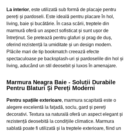
La interior
, este utilizată sub formă de placaje pentru
pereți și pardoseli. Este ideală pentru placare în hol,
living, baie și bucătărie. În casa scării, treptele din
marmură oferă un aspect sofisticat și sunt ușor de
întreținut. Se pretează pentru glafuri și prag de duș,
oferind rezistență la umiditate și un design modern.
Plăcile mari de tip bookmatch creează efecte
spectaculoase pe backsplash-uri și pardoselile din hol și
living, aducând un stil deosebit și luxos în amenajare.
Marmura Neagra Baie - Soluții Durabile
Pentru Blaturi Și Pereți Moderni
Pentru spațiile exterioare
, marmura scapitată este o
alegere excelentă la fațadă, soclu, gard și pereți
decorativi. Textura sa naturală oferă un aspect elegant și
rezistență deosebită la condițiile climatice. Marmura
sablată poate fi utilizată și la treptele exterioare, fiind un