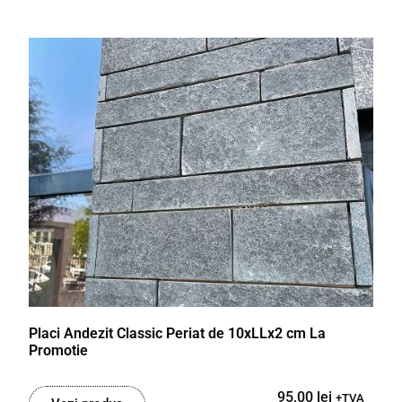
Placi Andezit Classic Periat de 10xLLx2 cm La
Promotie
95,00
lei
+TVA