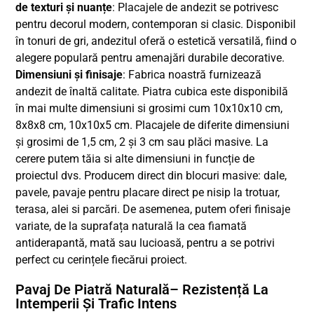
de texturi și nuanțe
: Placajele de andezit se potrivesc
pentru decorul modern, contemporan si clasic. Disponibil
în tonuri de gri, andezitul oferă o estetică versatilă, fiind o
alegere populară pentru amenajări durabile decorative.
Dimensiuni și finisaje
: Fabrica noastră furnizează
andezit de înaltă calitate. Piatra cubica este disponibilă
în mai multe dimensiuni si grosimi cum 10x10x10 cm,
8x8x8 cm, 10x10x5 cm. Placajele de diferite dimensiuni
și grosimi de 1,5 cm, 2 și 3 cm sau plăci masive. La
cerere putem tăia si alte dimensiuni in funcție de
proiectul dvs. Producem direct din blocuri masive: dale,
pavele, pavaje pentru placare direct pe nisip la trotuar,
terasa, alei si parcări. De asemenea, putem oferi finisaje
variate, de la suprafața naturală la cea fiamată
antiderapantă, mată sau lucioasă, pentru a se potrivi
perfect cu cerințele fiecărui proiect.
Pavaj De Piatră Naturală– Rezistență La
Intemperii Și Trafic Intens