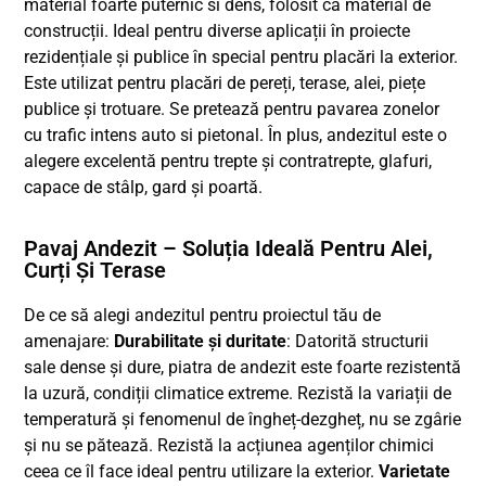
material foarte puternic si dens, folosit ca material de
construcții. Ideal pentru diverse aplicații în proiecte
rezidențiale și publice în special pentru placări la exterior.
Este utilizat pentru placări de pereți, terase, alei, piețe
publice și trotuare. Se pretează pentru pavarea zonelor
cu trafic intens auto si pietonal. În plus, andezitul este o
alegere excelentă pentru trepte și contratrepte, glafuri,
capace de stâlp, gard și poartă.
Pavaj Andezit – Soluția Ideală Pentru Alei,
Curți Și Terase
De ce să alegi andezitul pentru proiectul tău de
amenajare:
Durabilitate și duritate
: Datorită structurii
sale dense și dure, piatra de andezit este foarte rezistentă
la uzură, condiții climatice extreme. Rezistă la variații de
temperatură și fenomenul de îngheț-dezgheț, nu se zgârie
și nu se pătează. Rezistă la acțiunea agenților chimici
ceea ce îl face ideal pentru utilizare la exterior.
Varietate