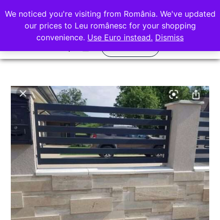
office@rocasdecor.ro
We noticed you're visiting from România. We've updated
+40 736 388 206
our prices to Leu românesc for your shopping
convenience.
Use Euro instead.
Dismiss
Calculator
Quartz Compozit
Piatra Naturala