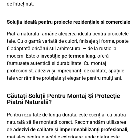
de întreținut.
Soluția ideală pentru proiecte rezidențiale și comerciale
Piatra naturală rămâne alegerea ideală pentru proiectele
tale. Cu o gamă variată de culori, finisaje și forme, poate
fi adaptată oricărui stil arhitectural – de la rustic la
modern. Este o
investiție pe termen lung
, oferă
frumusețe autentică și durabilitate. Cu montaj
profesionist, adezivi și impregnanți de calitate, spațiile
tale vor rămâne protejate și elegante pentru mulți ani.
Căutați Soluții Pentru Montaj Și Protecție
Piatră Naturală?
Pentru rezultate de lungă durată, este esențial ca piatra
naturală să fie montată corect. Recomandăm utilizarea
de
adezivi de calitate
și
impermeabilizanți profesionali
,
mai ales pentru placările exterioare, unde piatra este