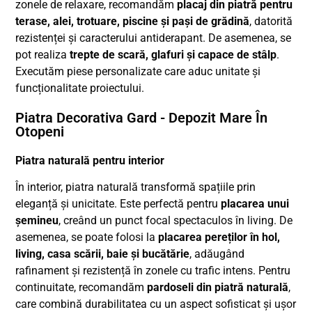
zonele de relaxare, recomandăm
placaj din piatră pentru
terase, alei, trotuare, piscine și pași de grădină
, datorită
rezistenței și caracterului antiderapant. De asemenea, se
pot realiza
trepte de scară, glafuri și capace de stâlp
.
Executăm piese personalizate care aduc unitate și
funcționalitate proiectului.
Piatra Decorativa Gard - Depozit Mare În
Otopeni
Piatra naturală pentru interior
În interior, piatra naturală transformă spațiile prin
eleganță și unicitate. Este perfectă pentru
placarea unui
șemineu
, creând un punct focal spectaculos în living. De
asemenea, se poate folosi la
placarea pereților în hol,
living, casa scării, baie și bucătărie
, adăugând
rafinament și rezistență în zonele cu trafic intens. Pentru
continuitate, recomandăm
pardoseli din piatră naturală
,
care combină durabilitatea cu un aspect sofisticat și ușor