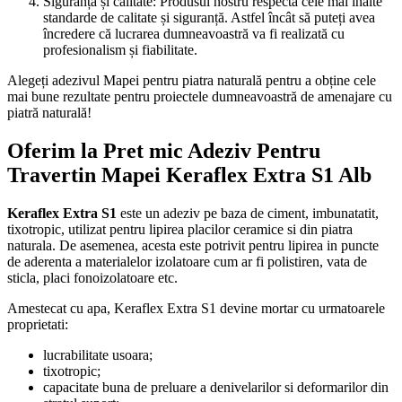
Siguranță și calitate: Produsul nostru respectă cele mai înalte
standarde de calitate și siguranță. Astfel încât să puteți avea
încredere că lucrarea dumneavoastră va fi realizată cu
profesionalism și fiabilitate.
Alegeți adezivul Mapei pentru piatra naturală pentru a obține cele
mai bune rezultate pentru proiectele dumneavoastră de amenajare cu
piatră naturală!
Oferim la Pret mic Adeziv Pentru
Travertin Mapei Keraflex Extra S1 Alb
Keraflex Extra S1
este un adeziv pe baza de ciment, imbunatatit,
tixotropic, utilizat pentru lipirea placilor ceramice si din piatra
naturala. De asemenea, acesta este potrivit pentru lipirea in puncte
de aderenta a materialelor izolatoare cum ar fi polistiren, vata de
sticla, placi fonoizolatoare etc.
Amestecat cu apa, Keraflex Extra S1 devine mortar cu urmatoarele
proprietati:
lucrabilitate usoara;
tixotropic;
capacitate buna de preluare a denivelarilor si deformarilor din