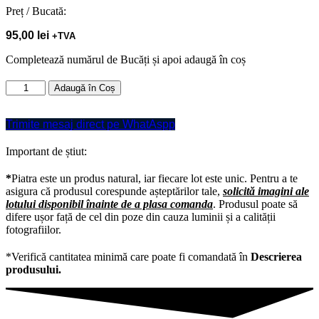
Preț / Bucată:
95,00
lei
+TVA
Completează numărul de
Bucăți
și apoi adaugă în coș
Cantitate
Adaugă în Coș
Mapei
Adeziv
Trimite mesaj direct pe WhatAspp
Pentru
Travertin
Keraflex
Important de știut:
Extra
S1
*
Piatra este un produs natural, iar fiecare lot este unic. Pentru a te
Alb
asigura că produsul corespunde așteptărilor tale,
solicită imagini ale
-
lotului disponibil înainte de a plasa comanda
. Produsul poate să
sac
difere ușor față de cel din poze din cauza luminii și a calității
25
fotografiilor.
Kg
*Verifică cantitatea minimă care poate fi comandată în
Descrierea
produsului.