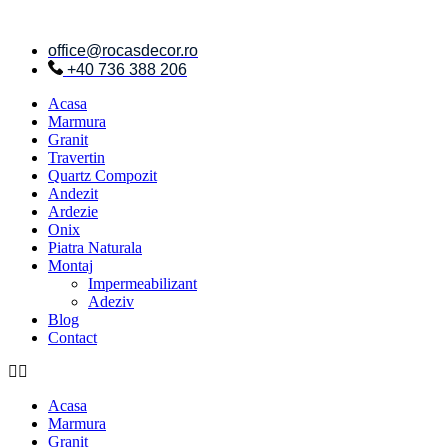
Sari
la
office@rocasdecor.ro
conținut
+40 736 388 206
Acasa
Marmura
Granit
Travertin
Quartz Compozit
Andezit
Ardezie
Onix
Piatra Naturala
Montaj
Impermeabilizant
Adeziv
Blog
Contact
Acasa
Marmura
Granit