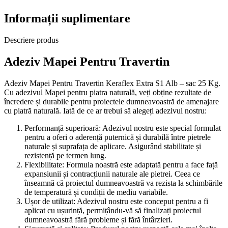
Informații suplimentare
Descriere produs
Adeziv Mapei Pentru Travertin
Adeziv Mapei Pentru Travertin Keraflex Extra S1 Alb – sac 25 Kg.
Cu adezivul Mapei pentru piatra naturală, veți obține rezultate de
încredere și durabile pentru proiectele dumneavoastră de amenajare
cu piatră naturală. Iată de ce ar trebui să alegeți adezivul nostru:
Performanță superioară: Adezivul nostru este special formulat
pentru a oferi o aderență puternică și durabilă între pietrele
naturale și suprafața de aplicare. Asigurând stabilitate și
rezistență pe termen lung.
Flexibilitate: Formula noastră este adaptată pentru a face față
expansiunii și contracțiunii naturale ale pietrei. Ceea ce
înseamnă că proiectul dumneavoastră va rezista la schimbările
de temperatură și condiții de mediu variabile.
Ușor de utilizat: Adezivul nostru este conceput pentru a fi
aplicat cu ușurință, permițându-vă să finalizați proiectul
dumneavoastră fără probleme și fără întârzieri.