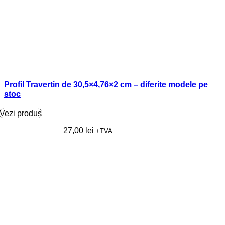
Profil Travertin de 30,5×4,76×2 cm – diferite modele pe
stoc
Vezi produs
27,00
lei
+TVA