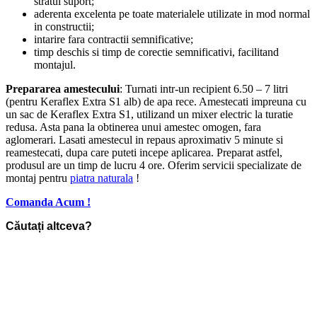
stratul suport;
aderenta excelenta pe toate materialele utilizate in mod normal
in constructii;
intarire fara contractii semnificative;
timp deschis si timp de corectie semnificativi, facilitand
montajul.
Prepararea amestecului
: Turnati intr-un recipient 6.50 – 7 litri
(pentru Keraflex Extra S1 alb) de apa rece. Amestecati impreuna cu
un sac de Keraflex Extra S1, utilizand un mixer electric la turatie
redusa. Asta pana la obtinerea unui amestec omogen, fara
aglomerari. Lasati amestecul in repaus aproximativ 5 minute si
reamestecati, dupa care puteti incepe aplicarea. Preparat astfel,
produsul are un timp de lucru 4 ore. Oferim servicii specializate de
montaj pentru
piatra naturala
!
Comanda Acum !
Căutați altceva?