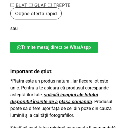
BLAT
GLAF
TREPTE
Obține oferta rapid
sau
Trimite mesaj direct pe WhatAspp
Important de știut:
*
Piatra este un produs natural, iar fiecare lot este
unic. Pentru a te asigura că produsul corespunde
așteptărilor tale,
solicită imagini ale lotului
. Produsul
disponibil înainte de a plasa comanda
poate să difere ușor față de cel din poze din cauza
luminii și a calității fotografiilor.
*Verifică cantitatea minimă care poate fi comandată