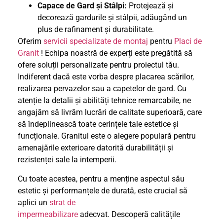
Capace de Gard și Stâlpi:
Protejează și
decorează gardurile și stâlpii, adăugând un
plus de rafinament și durabilitate.
Oferim
servicii specializate de montaj
pentru
Placi de
Granit
! Echipa noastră de experți este pregătită să
ofere soluții personalizate pentru proiectul tău.
Indiferent dacă este vorba despre placarea scărilor,
realizarea pervazelor sau a capetelor de gard. Cu
atenție la detalii și abilități tehnice remarcabile, ne
angajăm să livrăm lucrări de calitate superioară, care
să îndeplinească toate cerințele tale estetice și
funcționale. Granitul este o alegere populară pentru
amenajările exterioare datorită durabilității și
rezistenței sale la intemperii.
Cu toate acestea, pentru a menține aspectul său
estetic și performanțele de durată, este crucial să
aplici un
strat de
impermeabilizare
adecvat. Descoperă calitățile