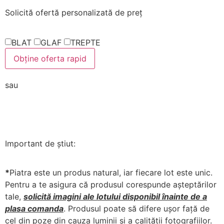
Solicită ofertă personalizată de preț
BLAT
GLAF
TREPTE
Obține oferta rapid
sau
Trimite mesaj direct pe WhatAspp
Important de știut:
*
Piatra este un produs natural, iar fiecare lot este unic.
Pentru a te asigura că produsul corespunde așteptărilor
tale,
solicită imagini ale lotului disponibil înainte de a
plasa comanda
. Produsul poate să difere ușor față de
cel din poze din cauza luminii și a calității fotografiilor.