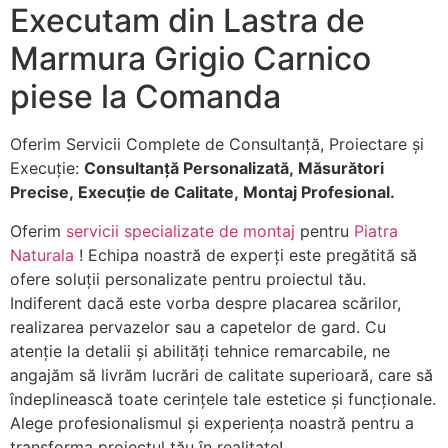
Executam din Lastra de
Marmura Grigio Carnico
piese la Comanda
Oferim Servicii Complete de Consultanță, Proiectare și
Execuție:
Consultanță Personalizată,
Măsurători
Precise,
Execuție de Calitate,
Montaj Profesional.
Oferim
servicii specializate de montaj
pentru
Piatra
Naturala
! Echipa noastră de experți este pregătită să
ofere soluții personalizate pentru proiectul tău.
Indiferent dacă este vorba despre placarea scărilor,
realizarea pervazelor sau a capetelor de gard. Cu
atenție la detalii și abilități tehnice remarcabile, ne
angajăm să livrăm lucrări de calitate superioară, care să
îndeplinească toate cerințele tale estetice și funcționale.
Alege profesionalismul și experiența noastră pentru a
transforma proiectul tău în realitate!