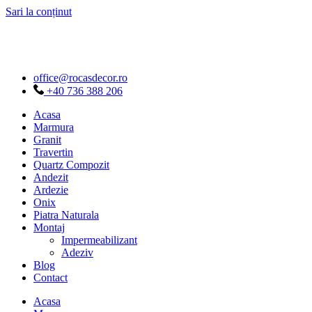
Sari la conținut
office@rocasdecor.ro
+40 736 388 206
Acasa
Marmura
Granit
Travertin
Quartz Compozit
Andezit
Ardezie
Onix
Piatra Naturala
Montaj
Impermeabilizant
Adeziv
Blog
Contact
Acasa