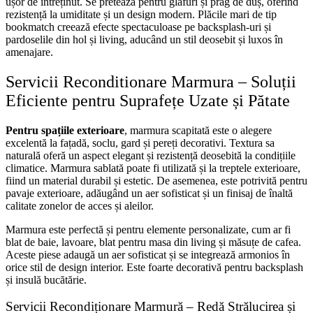
ușor de întreținut. Se pretează pentru glafuri și prag de duș, oferind
rezistență la umiditate și un design modern. Plăcile mari de tip
bookmatch creează efecte spectaculoase pe backsplash-uri și
pardoselile din hol și living, aducând un stil deosebit și luxos în
amenajare.
Servicii Reconditionare Marmura – Soluții
Eficiente pentru Suprafețe Uzate și Pătate
Pentru spațiile exterioare
, marmura scapitată este o alegere
excelentă la fațadă, soclu, gard și pereți decorativi. Textura sa
naturală oferă un aspect elegant și rezistență deosebită la condițiile
climatice. Marmura sablată poate fi utilizată și la treptele exterioare,
fiind un material durabil și estetic. De asemenea, este potrivită pentru
pavaje exterioare, adăugând un aer sofisticat și un finisaj de înaltă
calitate zonelor de acces și aleilor.
Marmura este perfectă și pentru elemente personalizate, cum ar fi
blat de baie, lavoare, blat pentru masa din living și măsuțe de cafea.
Aceste piese adaugă un aer sofisticat și se integrează armonios în
orice stil de design interior. Este foarte decorativă pentru backsplash
și insulă bucătărie.
Servicii Recondiționare Marmură – Redă Strălucirea și