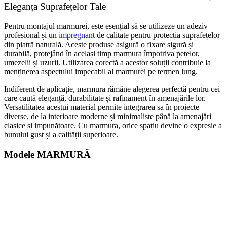
Eleganța Suprafețelor Tale
Pentru montajul marmurei, este esențial să se utilizeze un adeziv
profesional și un
impregnant
de calitate pentru protecția suprafețelor
din piatră naturală. Aceste produse asigură o fixare sigură și
durabilă, protejând în același timp marmura împotriva petelor,
umezelii și uzurii. Utilizarea corectă a acestor soluții contribuie la
menținerea aspectului impecabil al marmurei pe termen lung.
Indiferent de aplicație, marmura rămâne alegerea perfectă pentru cei
care caută eleganță, durabilitate și rafinament în amenajările lor.
Versatilitatea acestui material permite integrarea sa în proiecte
diverse, de la interioare moderne și minimaliste până la amenajări
clasice și impunătoare. Cu marmura, orice spațiu devine o expresie a
bunului gust și a calității superioare.
Modele
MARMURĂ