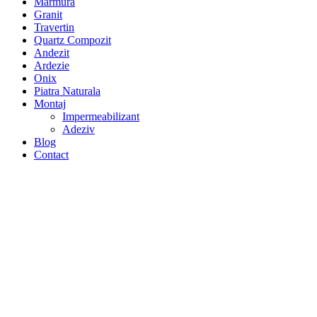
Marmura
Granit
Travertin
Quartz Compozit
Andezit
Ardezie
Onix
Piatra Naturala
Montaj
Impermeabilizant
Adeziv
Blog
Contact