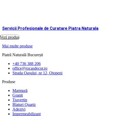
Servicii Profesionale de Curatare Piatra Naturala
Vezi produs
Mai multe produse
Piatră Naturală București
+40 736 388 206
office@rocasdecor.ro
Strada Oașului, nr 12, Otopeni
Produse
Marmură
Granit
Travertin
Blaturi Quartz
Adezivi
Impermeabilizant