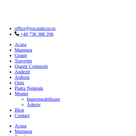
Sari
la
conținut
office@rocasdecor.ro
+40 736 388 206
Acasa
Marmura
Granit
Travertin
Quartz Compozit
Andezit
Ardezie
Onix
Piatra Naturala
Montaj
Impermeabilizant
Adeziv
Blog
Contact
Acasa
Marmura