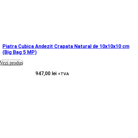
Piatra Cubica Andezit Crapata Natural de 10x10x10 cm
(Big Bag 5 MP)
Vezi produs
947,00
lei
+TVA