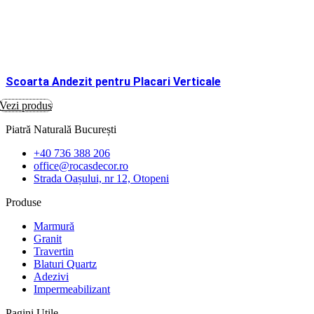
Scoarta Andezit pentru Placari Verticale
Vezi produs
Piatră Naturală București
+40 736 388 206
office@rocasdecor.ro
Strada Oașului, nr 12, Otopeni
Produse
Marmură
Granit
Travertin
Blaturi Quartz
Adezivi
Impermeabilizant
Pagini Utile