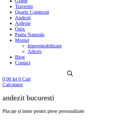
Granit
Travertin
Quartz Compozit
Andezit
Ardezie
Onix
Piatra Naturala
Montaj
Impermeabilizant
Adeziv
Blog
Contact
0,00
lei
0
Cart
Calculator
andezit bucuresti
Placaje și lastre pentru piese personalizate