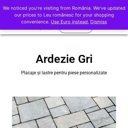
office@rocasdecor.ro
We noticed you're visiting from România. We've updated
+40 736 388 206
our prices to Leu românesc for your shopping
convenience.
Use Euro instead.
Dismiss
Calculator
Quartz Compozit
Piatra Naturala
Ardezie Gri
Placaje și lastre pentru piese personalizate