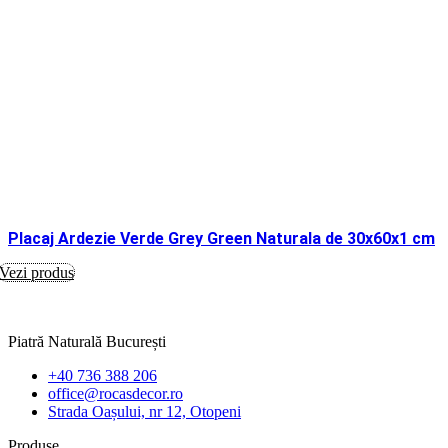
Placaj Ardezie Verde Grey Green Naturala de 30x60x1 cm
Vezi produs
Piatră Naturală București
+40 736 388 206
office@rocasdecor.ro
Strada Oașului, nr 12, Otopeni
Produse