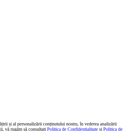
irii și al personalizării conținutului nostru, în vederea analizării
alii, vă rugăm să consultați
Politica de Confidențialitate
și
Politica de