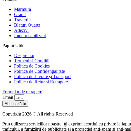
Marmură
Granit
Travertin
Blaturi Quartz
Adezivi
Impermeabilizant
Pagini Utile
Despre noi
Termeni și Condiții
Politica de Cookies
Politica de Confidențialitate
Politica de Livrare și Transport
Politica de Retur si Retragere
Formular de retragere
Email
Abonează-te
Copyright 2026 © All rights Reserved
Prin utilizarea serviciilor noastre, îți exprimi acordul cu privire la fap
traficului, a furnizării de publicitate și a protecției anti-spam și anti