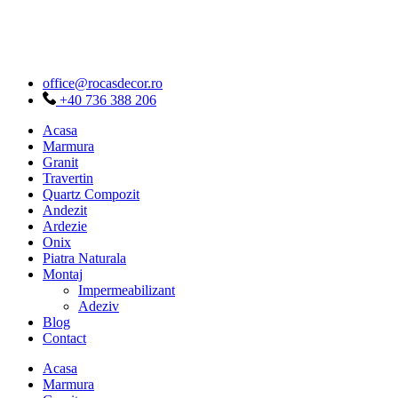
Sari
la
conținut
office@rocasdecor.ro
+40 736 388 206
Acasa
Marmura
Granit
Travertin
Quartz Compozit
Andezit
Ardezie
Onix
Piatra Naturala
Montaj
Impermeabilizant
Adeziv
Blog
Contact
Acasa
Marmura