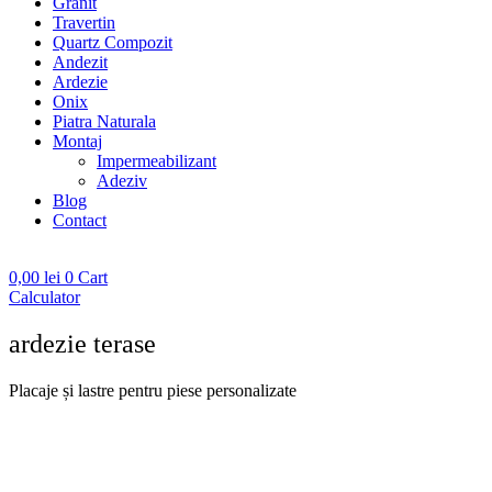
Granit
Travertin
Quartz Compozit
Andezit
Ardezie
Onix
Piatra Naturala
Montaj
Impermeabilizant
Adeziv
Blog
Contact
0,00
lei
0
Cart
Calculator
ardezie terase
Placaje și lastre pentru piese personalizate