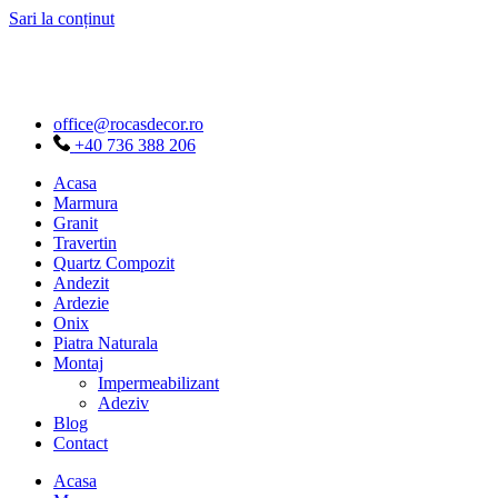
Sari la conținut
office@rocasdecor.ro
+40 736 388 206
Acasa
Marmura
Granit
Travertin
Quartz Compozit
Andezit
Ardezie
Onix
Piatra Naturala
Montaj
Impermeabilizant
Adeziv
Blog
Contact
Acasa