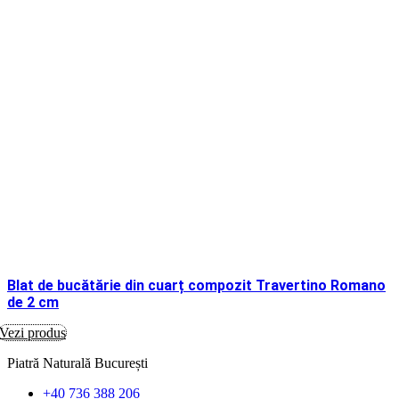
Blat de bucătărie din cuarț compozit Travertino Romano
de 2 cm
Vezi produs
Piatră Naturală București
+40 736 388 206