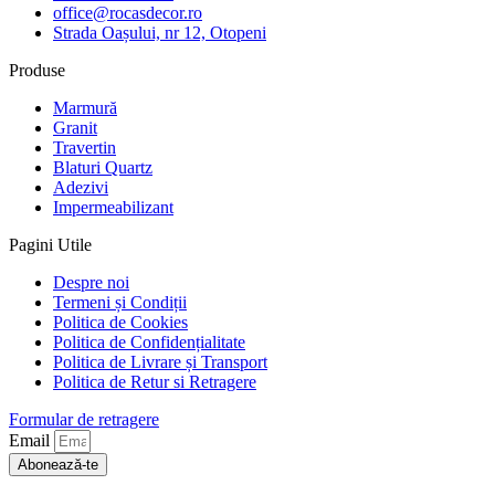
office@rocasdecor.ro
Strada Oașului, nr 12, Otopeni
Produse
Marmură
Granit
Travertin
Blaturi Quartz
Adezivi
Impermeabilizant
Pagini Utile
Despre noi
Termeni și Condiții
Politica de Cookies
Politica de Confidențialitate
Politica de Livrare și Transport
Politica de Retur si Retragere
Formular de retragere
Email
Abonează-te