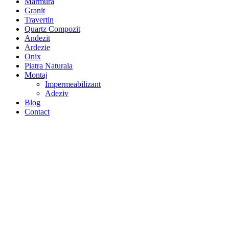
Marmura
Granit
Travertin
Quartz Compozit
Andezit
Ardezie
Onix
Piatra Naturala
Montaj
Impermeabilizant
Adeziv
Blog
Contact