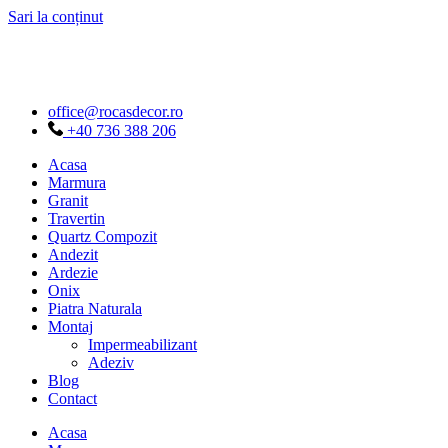
Sari la conținut
office@rocasdecor.ro
+40 736 388 206
Acasa
Marmura
Granit
Travertin
Quartz Compozit
Andezit
Ardezie
Onix
Piatra Naturala
Montaj
Impermeabilizant
Adeziv
Blog
Contact
Acasa