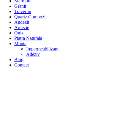
Marmura
Granit
Travertin
Quartz Compozit
Andezit
Ardezie
Onix
Piatra Naturala
Montaj
Impermeabilizant
Adeziv
Blog
Contact