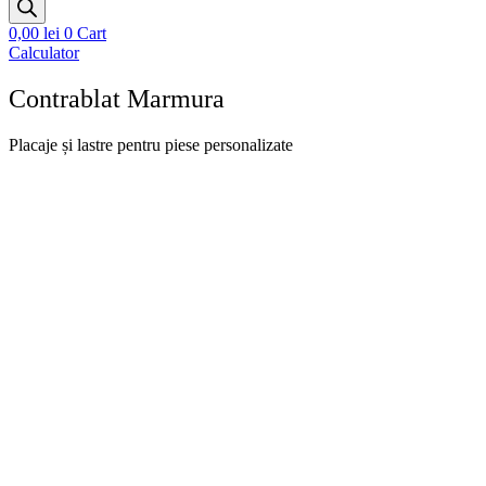
0,00
lei
0
Cart
Calculator
Contrablat Marmura
Placaje și lastre pentru piese personalizate