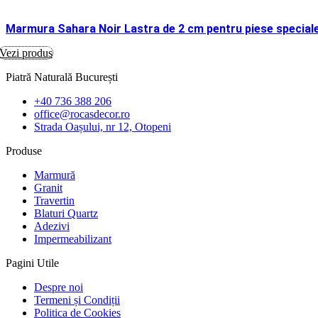
Marmura Sahara Noir Lastra de 2 cm pentru piese special
Vezi produs
Piatră Naturală București
+40 736 388 206
office@rocasdecor.ro
Strada Oașului, nr 12, Otopeni
Produse
Marmură
Granit
Travertin
Blaturi Quartz
Adezivi
Impermeabilizant
Pagini Utile
Despre noi
Termeni și Condiții
Politica de Cookies