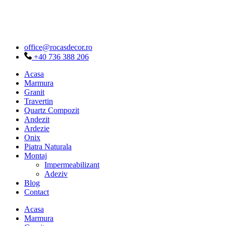
Sari
la
conținut
office@rocasdecor.ro
+40 736 388 206
Acasa
Marmura
Granit
Travertin
Quartz Compozit
Andezit
Ardezie
Onix
Piatra Naturala
Montaj
Impermeabilizant
Adeziv
Blog
Contact
Acasa
Marmura