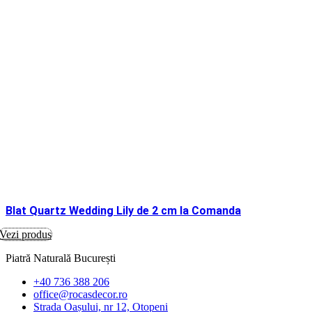
Blat Quartz Wedding Lily de 2 cm la Comanda
Vezi produs
Piatră Naturală București
+40 736 388 206
office@rocasdecor.ro
Strada Oașului, nr 12, Otopeni