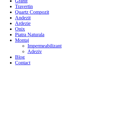
Granit
Travertin
Quartz Compozit
Andezit
Ardezie
Onix
Piatra Naturala
Montaj
Impermeabilizant
Adeziv
Blog
Contact