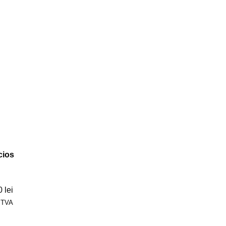
cios
0
lei
+TVA