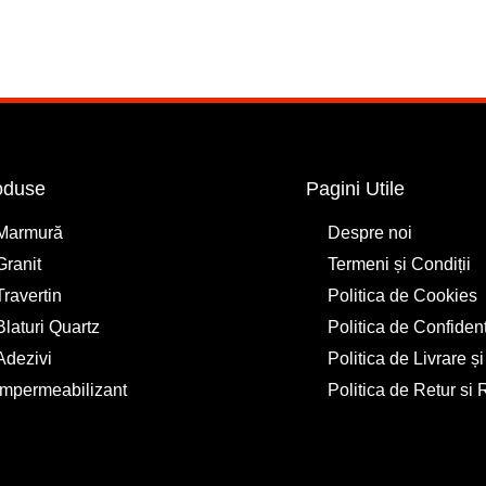
oduse
Pagini Utile
Marmură
Despre noi
Granit
Termeni și Condiții
Travertin
Politica de Cookies
Blaturi Quartz
Politica de Confidenț
Adezivi
Politica de Livrare ș
Impermeabilizant
Politica de Retur si