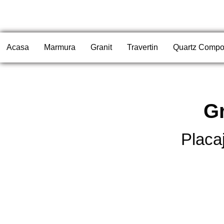
Acasa
Marmura
Granit
Travertin
Quartz Compo
Gr
Placaj