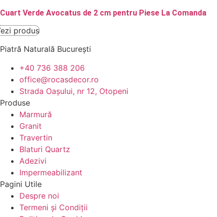
Cuart Verde Avocatus de 2 cm pentru Piese La Comanda
ezi produs
Piatră Naturală București
+40 736 388 206
office@rocasdecor.ro
Strada Oașului, nr 12, Otopeni
Produse
Marmură
Granit
Travertin
Blaturi Quartz
Adezivi
Impermeabilizant
Pagini Utile
Despre noi
Termeni și Condiții