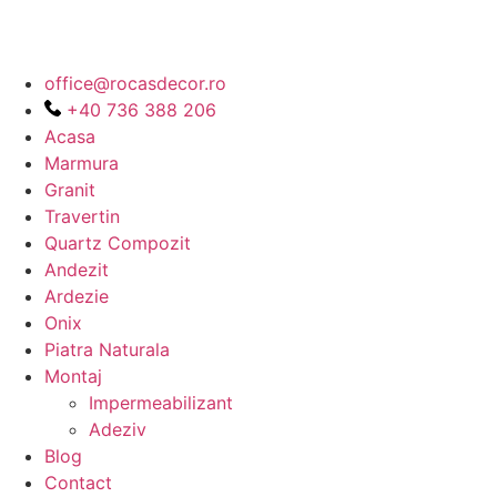
Sari
la
conținut
office@rocasdecor.ro
+40 736 388 206
Acasa
Marmura
Granit
Travertin
Quartz Compozit
Andezit
Ardezie
Onix
Piatra Naturala
Montaj
Impermeabilizant
Adeziv
Blog
Contact