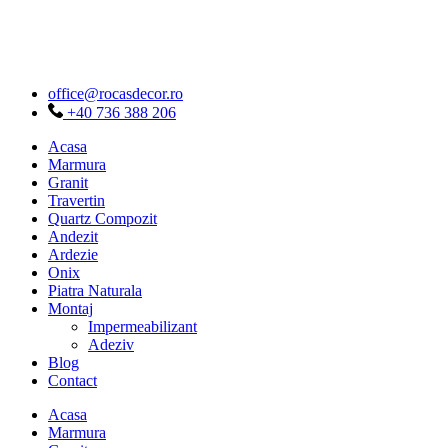
Sari
la
conținut
office@rocasdecor.ro
+40 736 388 206
Acasa
Marmura
Granit
Travertin
Quartz Compozit
Andezit
Ardezie
Onix
Piatra Naturala
Montaj
Impermeabilizant
Adeziv
Blog
Contact
Acasa
Marmura