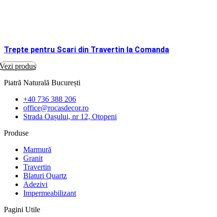
Trepte pentru Scari din Travertin la Comanda
Vezi produs
Piatră Naturală București
+40 736 388 206
office@rocasdecor.ro
Strada Oașului, nr 12, Otopeni
Produse
Marmură
Granit
Travertin
Blaturi Quartz
Adezivi
Impermeabilizant
Pagini Utile