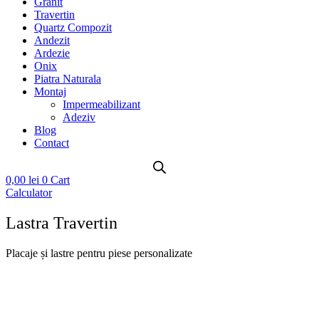
Granit
Travertin
Quartz Compozit
Andezit
Ardezie
Onix
Piatra Naturala
Montaj
Impermeabilizant
Adeziv
Blog
Contact
0,00
lei
0
Cart
Calculator
Lastra Travertin
Placaje și lastre pentru piese personalizate