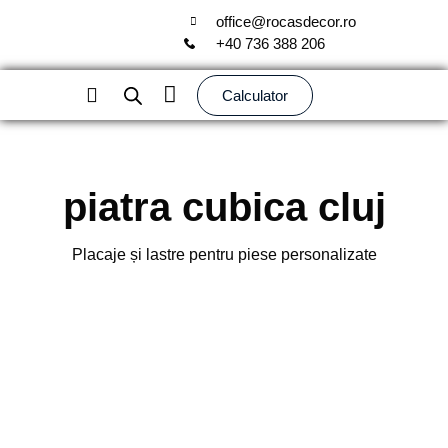
office@rocasdecor.ro
+40 736 388 206
Calculator
Quartz Compozit
Piatra Naturala
piatra cubica cluj
Placaje și lastre pentru piese personalizate