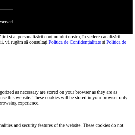
eserved
irii și al personalizării conținutului nostru, în vederea analizării
alii, vă rugăm să consultați
Politica de Confidențialitate
și
Politica de
gorized as necessary are stored on your browser as they are as
 use this website. These cookies will be stored in your browser only
 browsing experience.
nalities and security features of the website. These cookies do not