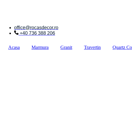
Sari
la
conținut
office@rocasdecor.ro
+40 736 388 206
Acasa
Marmura
Granit
Travertin
Quartz Co