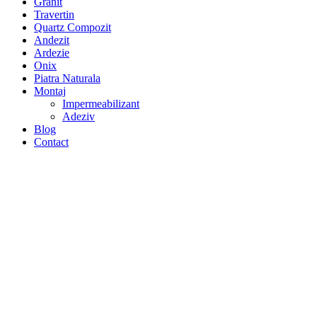
Granit
Travertin
Quartz Compozit
Andezit
Ardezie
Onix
Piatra Naturala
Montaj
Impermeabilizant
Adeziv
Blog
Contact