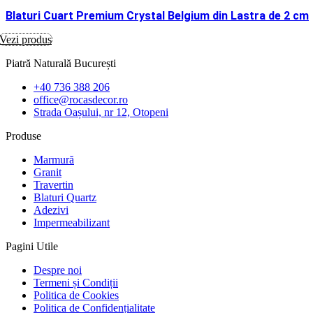
Blaturi Cuart Premium Crystal Belgium din Lastra de 2 cm
Vezi produs
Piatră Naturală București
+40 736 388 206
office@rocasdecor.ro
Strada Oașului, nr 12, Otopeni
Produse
Marmură
Granit
Travertin
Blaturi Quartz
Adezivi
Impermeabilizant
Pagini Utile
Despre noi
Termeni și Condiții
Politica de Cookies
Politica de Confidențialitate