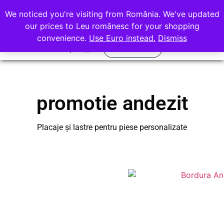
office@rocasdecor.ro
We noticed you're visiting from România. We've updated
+40 736 388 206
our prices to Leu românesc for your shopping
convenience.
Use Euro instead.
Dismiss
Calculator
Quartz Compozit
Piatra Naturala
promotie andezit
Placaje și lastre pentru piese personalizate