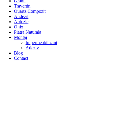
Granit
Travertin
Quartz Compozit
Andezit
Ardezie
Onix
Piatra Naturala
Montaj
Impermeabilizant
Adeziv
Blog
Contact