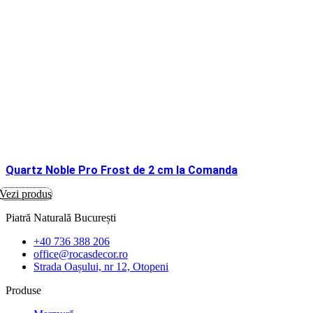
Quartz Noble Pro Frost de 2 cm la Comanda
Vezi produs
Piatră Naturală București
+40 736 388 206
office@rocasdecor.ro
Strada Oașului, nr 12, Otopeni
Produse