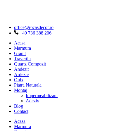
Sari
la
conținut
office@rocasdecor.ro
+40 736 388 206
Acasa
Marmura
Granit
Travertin
Quartz Compozit
Andezit
Ardezie
Onix
Piatra Naturala
Montaj
Impermeabilizant
Adeziv
Blog
Contact
Acasa
Marmura