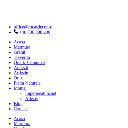
Sari
la
conținut
office@rocasdecor.ro
+40 736 388 206
Acasa
Marmura
Granit
Travertin
Quartz Compozit
Andezit
Ardezie
Onix
Piatra Naturala
Montaj
Impermeabilizant
Adeziv
Blog
Contact
Acasa
Marmura