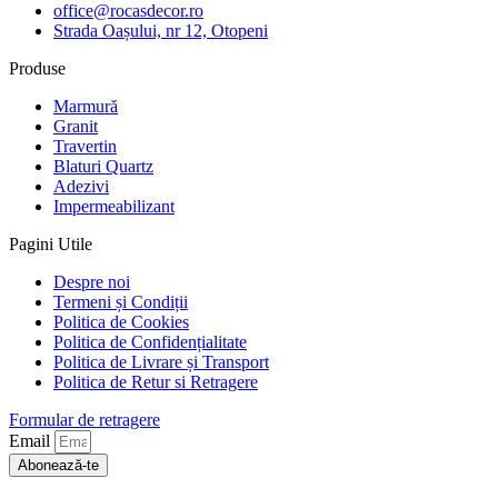
office@rocasdecor.ro
Strada Oașului, nr 12, Otopeni
Produse
Marmură
Granit
Travertin
Blaturi Quartz
Adezivi
Impermeabilizant
Pagini Utile
Despre noi
Termeni și Condiții
Politica de Cookies
Politica de Confidențialitate
Politica de Livrare și Transport
Politica de Retur si Retragere
Formular de retragere
Email
Abonează-te