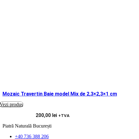
Mozaic Travertin Baie model Mix de 2,3×2,3×1 cm
Vezi produs
200,00
lei
+TVA
Piatră Naturală București
+40 736 388 206