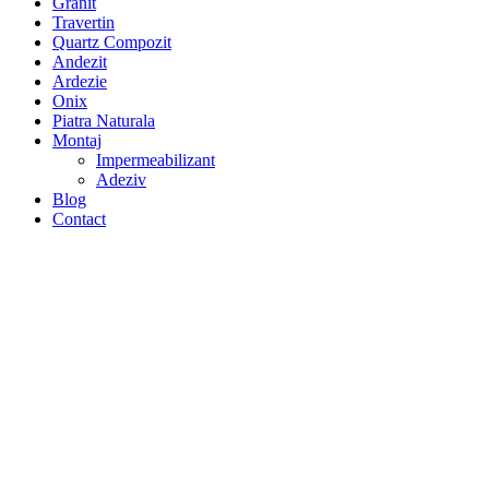
Granit
Travertin
Quartz Compozit
Andezit
Ardezie
Onix
Piatra Naturala
Montaj
Impermeabilizant
Adeziv
Blog
Contact