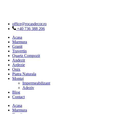
Sari
la
conținut
office@rocasdecor.ro
+40 736 388 206
Acasa
Marmura
Granit
Travertin
Quartz Compozit
Andezit
Ardezie
Onix
Piatra Naturala
Montaj
Impermeabilizant
Adeziv
Blog
Contact
Acasa
Marmura