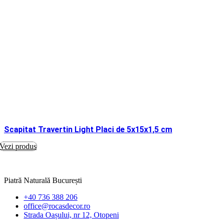
Scapitat Travertin Light Placi de 5x15x1,5 cm
Vezi produs
Piatră Naturală București
+40 736 388 206
office@rocasdecor.ro
Strada Oașului, nr 12, Otopeni