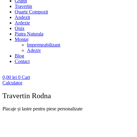
Granit
Travertin
Quartz Compozit
Andezit
Ardezie
Onix
Piatra Naturala
Montaj
Impermeabilizant
Adeziv
Blog
Contact
0,00
lei
0
Cart
Calculator
Travertin Rodna
Placaje și lastre pentru piese personalizate