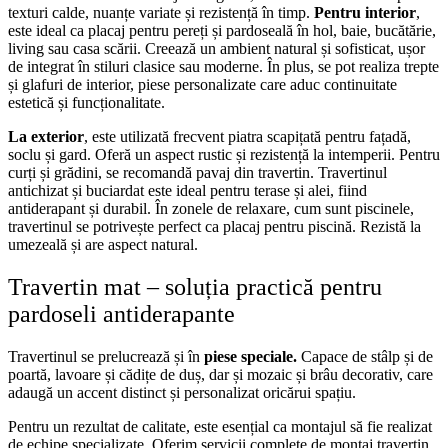
texturi calde, nuanțe variate și rezistență în timp.
Pentru interior
,
este ideal ca placaj pentru pereți și pardoseală în hol, baie, bucătărie,
living sau casa scării. Creează un ambient natural și sofisticat, ușor
de integrat în stiluri clasice sau moderne. În plus, se pot realiza trepte
și glafuri de interior, piese personalizate care aduc continuitate
estetică și funcționalitate.
La exterior
, este utilizată frecvent piatra scapițată pentru fațadă,
soclu și gard. Oferă un aspect rustic și rezistență la intemperii. Pentru
curți și grădini, se recomandă pavaj din travertin. Travertinul
antichizat și buciardat este ideal pentru terase și alei, fiind
antiderapant și durabil. În zonele de relaxare, cum sunt piscinele,
travertinul se potrivește perfect ca placaj pentru piscină. Rezistă la
umezeală și are aspect natural.
Travertin mat – soluția practică pentru
pardoseli antiderapante
Travertinul se prelucrează și în
piese speciale.
Capace de stâlp și de
poartă, lavoare și cădițe de duș, dar și mozaic și brâu decorativ, care
adaugă un accent distinct și personalizat oricărui spațiu.
Pentru un rezultat de calitate, este esențial ca montajul să fie realizat
de echipe specializate. Oferim servicii complete de montaj travertin,