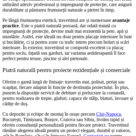
utilizând adeziv profesional și impregnanți de protecție, care asigură
durabilitate și păstrarea frumuseții naturale a pietrei în timp.
Pe lângă frumusețea estetică, travertinul are și numeroase
avantaje
practice
. Este o piatră naturală poroasă, dar odată tratată cu
impregnanți de protecție, devine mult mai rezistentă la pete, apă și
murdărie. Astfel, este ideală nu doar pentru placaje interioare în baie
și bucătărie, ci și pentru zone cu trafic intens precum holuri și scări
interioare. În exterior, travertinul se comportă excelent ca placaj
pentru soclu, fațadă sau garduri, iar varianta antiderapantă îl face
perfect pentru terase, piscine și alei pietonale.
Piatră naturală pentru proiecte rezidențiale și comerciale
Oferim o gamă largă de finisaje: travertin mat, polisat, periat sau
scapițat, fiecare adaptat în funcție de destinația proiectului. În plus,
punem la dispoziție servicii de debitare și prelucrare la comandă,
pentru realizarea de trepte, glafuri, capace de stâlp, blaturi, lavoare și
cădițe de duș.
Cu depozite și echipe de montaj în orașe precum
Cluj-Napoca
,
București, Timișoara, Brașov, Craiova sau Sibiu, livrăm rapid și
oferim consultanță personalizată pentru fiecare proiect. Travertinul
rămâne alegerea ideală pentru un proiect elegant, durabil și valoros,
atât în România, cât și în întreaga Europă.
Contactați-ne
pentru