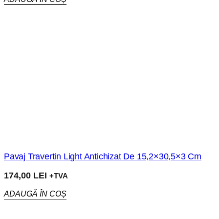
Pavaj Travertin Light Antichizat De 15,2×30,5×3 Cm
174,00
LEI
+TVA
ADAUGĂ ÎN COȘ