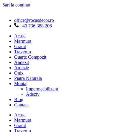
Sari la conținut
office@rocasdecor.ro
+40 736 388 206
Acasa
Marmura
Granit
Travertin
Quartz Compozit
Andezit
Ardezie
Onix
Piatra Naturala
Montaj
Impermeabilizant
Adeziv
Blog
Contact
Acasa
Marmura
Granit
Travertin