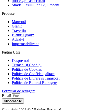
office@rocasdecor.ro
Strada Oașului, nr 12, Otopeni
Produse
Marmură
Granit
Travertin
Blaturi Quartz
Adezivi
Impermeabilizant
Pagini Utile
Despre noi
Termeni și Condiții
Politica de Cookies
Politica de Confidențialitate
Politica de Livrare și Transport
Politica de Retur si Retragere
Formular de retragere
Email
Abonează-te
Copyright 2026 © All rights Reserved