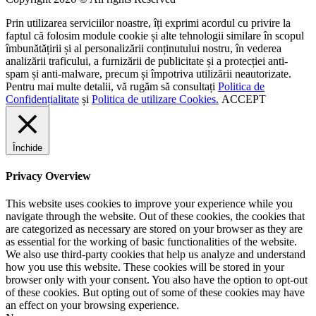
Prin utilizarea serviciilor noastre, îți exprimi acordul cu privire la
faptul că folosim module cookie și alte tehnologii similare în scopul
îmbunătățirii și al personalizării conținutului nostru, în vederea
analizării traficului, a furnizării de publicitate și a protecției anti-
spam și anti-malware, precum și împotriva utilizării neautorizate.
Pentru mai multe detalii, vă rugăm să consultați
Politica de
Confidențialitate
și
Politica de utilizare Cookies.
ACCEPT
Închide
Privacy Overview
This website uses cookies to improve your experience while you
navigate through the website. Out of these cookies, the cookies that
are categorized as necessary are stored on your browser as they are
as essential for the working of basic functionalities of the website.
We also use third-party cookies that help us analyze and understand
how you use this website. These cookies will be stored in your
browser only with your consent. You also have the option to opt-out
of these cookies. But opting out of some of these cookies may have
an effect on your browsing experience.